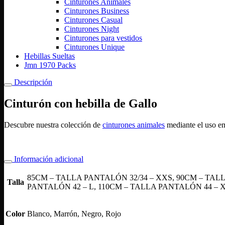
Cinturones Animales
Cinturones Business
Cinturones Casual
Cinturones Night
Cinturones para vestidos
Cinturones Unique
Hebillas Sueltas
Jmn 1970 Packs
Descripción
Cinturón con hebilla de Gallo
Descubre nuestra colección de
cinturones animales
mediante el uso em
Información adicional
85CM – TALLA PANTALÓN 32/34 – XXS, 90CM – TALL
Talla
PANTALÓN 42 – L, 110CM – TALLA PANTALÓN 44 – 
Color
Blanco, Marrón, Negro, Rojo