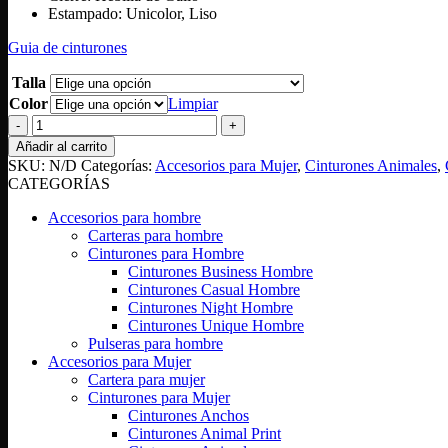
Estampado: Unicolor, Liso
Guia de cinturones
Talla
Color
Limpiar
Cinturón
Gallo
Añadir al carrito
cantidad
SKU:
N/D
Categorías:
Accesorios para Mujer
,
Cinturones Animales
,
CATEGORÍAS
Accesorios para hombre
Carteras para hombre
Cinturones para Hombre
Cinturones Business Hombre
Cinturones Casual Hombre
Cinturones Night Hombre
Cinturones Unique Hombre
Pulseras para hombre
Accesorios para Mujer
Cartera para mujer
Cinturones para Mujer
Cinturones Anchos
Cinturones Animal Print