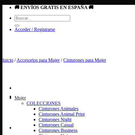
Saltar
🚚 ENVÍOS GRATIS EN ESPAÑA 🚚
al
Buscar
contenido
por:
Acceder / Registrarse
Inicio
/
Accesorios para Mujer
/
Cinturones para Mujer
Mujer
COLECCIONES
Cinturones Animales
Cinturones Animal Print
Cinturones Night
Cinturones Casual
Cinturones Business