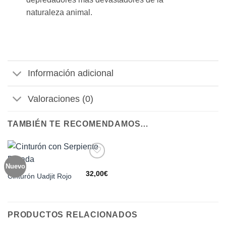
naturaleza animal.
Información adicional
Valoraciones (0)
TAMBIÉN TE RECOMENDAMOS…
Nuevo
Añadir
a la
32,00
€
Cinturón Uadjit Rojo
lista de
deseos
PRODUCTOS RELACIONADOS