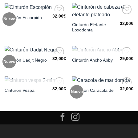
32,00
€
Cinturón Escorpión
Nuevo
Añadir
Añadir
a la
a la
32,00
€
Cinturón Elefante
lista de
lista de
Loxodonta
deseos
deseos
SIN EXISTENCIAS
32,00
€
29,00
€
Cinturón Uadjit Negro
Cinturón Ancho Abby
Nuevo
Añadir
Añadir
a la
a la
lista de
lista de
deseos
deseos
SIN EXISTENCIAS
32,00
€
32,00
€
Cinturón Caracola de
Cinturón Vespa
Nuevo
Añadir
Añadir
Mar
a la
a la
lista de
lista de
deseos
deseos