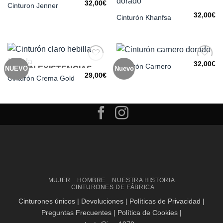
32,00
€
Cinturon Jenner
Añadir
Añadir
a la
a la
32,00
€
Cinturón Khanfsa
lista de
lista de
deseos
deseos
32,00
€
Cinturón Carnero
NUEVO
SIN EXISTENCIAS
Nuevo
Añadir
Añadir
a la
a la
29,00
€
Cinturón Crema Gold
lista de
lista de
deseos
deseos
Visa
MasterCard
MUJER
HOMBRE
NUESTRA HISTORIA
CINTURONES DE FÁBRICA
Cinturones únicos
|
Devoluciones
|
Políticas de Privacidad
|
Preguntas Frecuentes
|
Política de Cookies
|