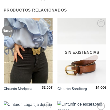
PRODUCTOS RELACIONADOS
Nuevo
Añadir
Añadir
a la
a la
lista de
lista de
deseos
deseos
SIN EXISTENCIAS
32,00
€
14,00
€
Cinturón Mariposa
Cinturón Sandberg