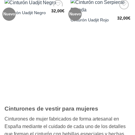
32,00
€
Cinturón Uadjit Negro
Nuevo
Nuevo
Añadir
Añadir
a la
a la
32,00
€
Cinturón Uadjit Rojo
lista de
lista de
deseos
deseos
Cinturones de vestir para mujeres
Cinturones de mujer fabricados de forma artesanal en
España mediante el cuidado de cada uno de los detalles
que forman el cinturón con hebillas especiales y hechas