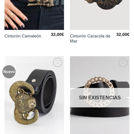
32,00
€
32,00
€
Cinturón Caracola de
Cinturón Camaleón
Mar
Nuevo
Añadir
Añadir
a la
a la
lista de
lista de
deseos
deseos
SIN EXISTENCIAS