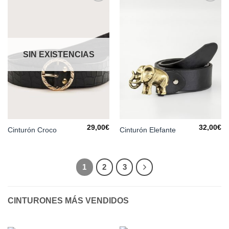
Añadir
Añadir
a la
a la
lista de
lista de
deseos
deseos
SIN EXISTENCIAS
29,00
€
32,00
€
Cinturón Croco
Cinturón Elefante
1
2
3
CINTURONES MÁS VENDIDOS