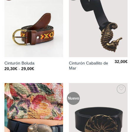
lista de
lista de
deseos
deseos
32,00
€
Cinturón Caballito de
Cinturón Boluda
Mar
Rango
20,30
€
-
29,00
€
de
precios:
desde
20,30€
hasta
29,00€
Nuevo
Añadir
Añadir
a la
a la
lista de
lista de
deseos
deseos