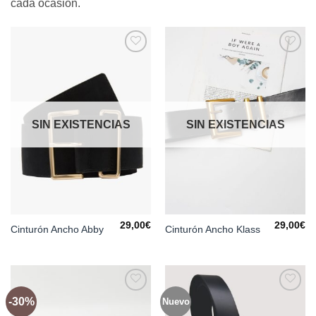
cada ocasión.
Añadir
Añadir
a la
a la
lista de
lista de
deseos
deseos
SIN EXISTENCIAS
SIN EXISTENCIAS
29,00
€
29,00
€
Cinturón Ancho Abby
Cinturón Ancho Klass
-30%
Nuevo
Añadir
Añadir
a la
a la