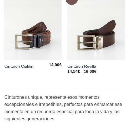
a la
a la
lista de
lista de
deseos
deseos
14,00
€
Cinturón Cialdini
Cinturón Revilla
Rango
14,54
€
-
16,00
€
de
precios:
desde
14,54€
hasta
16,00€
Cinturones unique, representa esos momentos
excepcionales e irrepetibles, perfectos para enmarcar ese
momento en un recuerdo especial para toda la vida y las
siguientes generaciones.