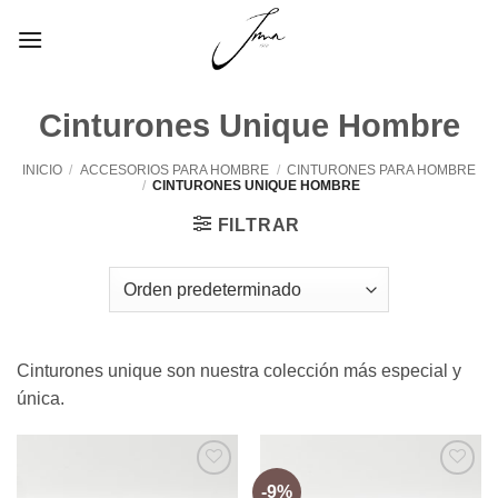
Saltar
al
contenido
Cinturones Unique Hombre
INICIO
/
ACCESORIOS PARA HOMBRE
/
CINTURONES PARA HOMBRE
/
CINTURONES UNIQUE HOMBRE
FILTRAR
Cinturones unique son nuestra colección más especial y
única.
-9%
Añadir
Añadir