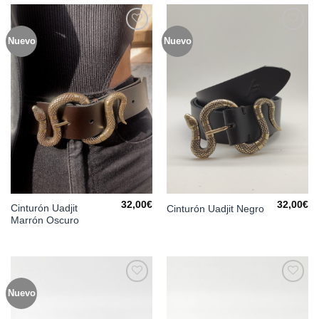
Nuevo
Nuevo
Añadir
Añadir
a la
a la
lista de
lista de
deseos
deseos
32,00
€
32,00
€
Cinturón Uadjit
Cinturón Uadjit Negro
Marrón Oscuro
Nuevo
Añadir
Añadir
a la
a la
lista de
lista de