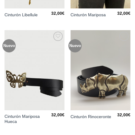
32,00
€
32,00
€
Cinturón Libellule
Cinturón Mariposa
Nuevo
Nuevo
Añadir
Añadir
a la
a la
lista de
lista de
deseos
deseos
32,00
€
32,00
€
Cinturón Mariposa
Cinturón Rinoceronte
Hueca