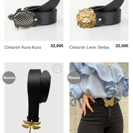
32,00
€
32,00
€
Cinturón Kura-Kura
Cinturón León Simba
Nuevo
Nuevo
Añadir
Añadir
a la
a la
lista de
lista de
deseos
deseos