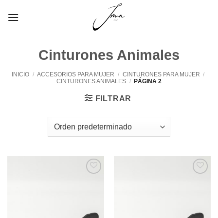
Saltar
al
contenido
Cinturones Animales
INICIO
/
ACCESORIOS PARA MUJER
/
CINTURONES PARA MUJER
/
CINTURONES ANIMALES
/
PÁGINA 2
FILTRAR
Añadir
Añadir
a la
a la
lista de
lista de
deseos
deseos