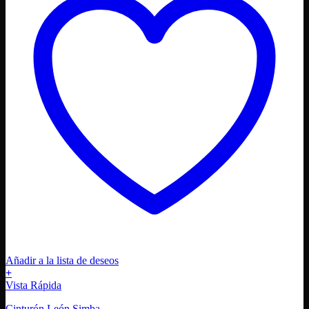
Añadir a la lista de deseos
+
Este
Vista Rápida
producto
Cinturón León Simba