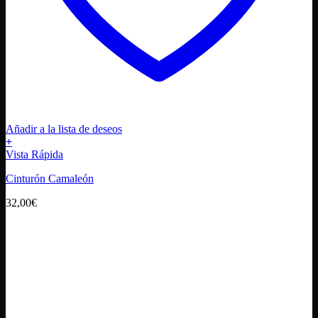
Añadir a la lista de deseos
+
Este
Vista Rápida
producto
Cinturón Camaleón
tiene
múltiples
32,00
€
variantes.
Las
opciones
se
pueden
elegir
en
la
página