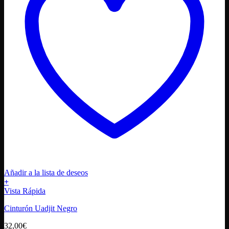
Añadir a la lista de deseos
+
Este
Vista Rápida
producto
Cinturón Uadjit Negro
tiene
múltiples
32,00
€
variantes.