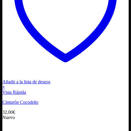
Añadir a la lista de deseos
+
Este
Vista Rápida
producto
Cinturón Cocodrilo
tiene
múltiples
32,00
€
variantes.
Nuevo
Las
opciones
se