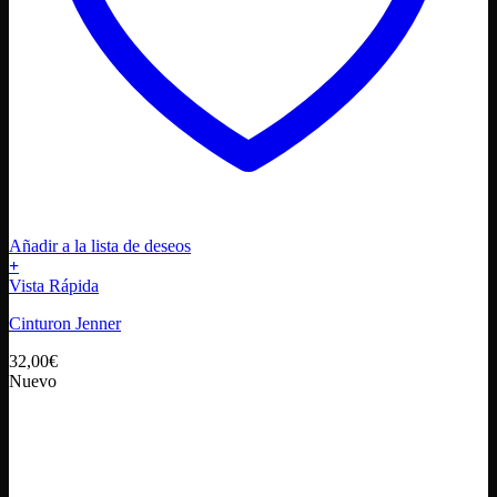
Añadir a la lista de deseos
+
Este
Vista Rápida
producto
Cinturon Jenner
tiene
múltiples
32,00
€
variantes.
Nuevo
Las
opciones
se
pueden
elegir
en