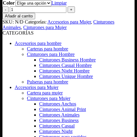
Color
Limpiar
Cinturón
Mariposa
Añadir al carrito
Hueca
SKU:
N/D
Categorías:
Accesorios para Mujer
,
Cinturones
cantidad
Animales
,
Cinturones para Mujer
CATEGORÍAS
Accesorios para hombre
Carteras para hombre
Cinturones para Hombre
Cinturones Business Hombre
Cinturones Casual Hombre
Cinturones Night Hombre
Cinturones Unique Hombre
Pulseras para hombre
Accesorios para Mujer
Cartera para mujer
Cinturones para Mujer
Cinturones Anchos
Cinturones Animal Print
Cinturones Animales
Cinturones Business
Cinturones Casual
Cinturones Night
Cinturones para vestidos