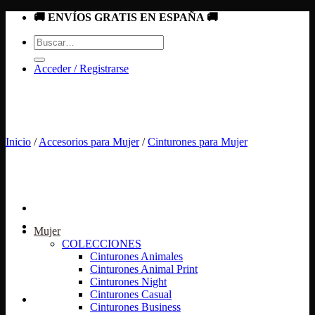
Saltar
🚚 ENVÍOS GRATIS EN ESPAÑA 🚚
al
Buscar
contenido
por:
Acceder / Registrarse
Inicio
/
Accesorios para Mujer
/
Cinturones para Mujer
Mujer
COLECCIONES
Cinturones Animales
Cinturones Animal Print
Cinturones Night
Cinturones Casual
Cinturones Business