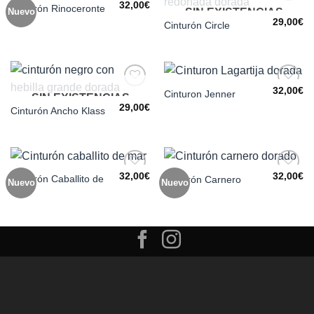
32,00
€
Cinturón Rinoceronte
Nuevo
SIN EXISTENCIAS
Añadir
Añadir
a la
a la
29,00
€
Cinturón Circle
lista de
lista de
deseos
deseos
32,00
€
Cinturon Jenner
SIN EXISTENCIAS
Añadir
Añadir
a la
a la
29,00
€
Cinturón Ancho Klass
lista de
lista de
deseos
deseos
32,00
€
32,00
€
Cinturón Caballito de
Cinturón Carnero
Nuevo
Nuevo
Añadir
Añadir
Mar
a la
a la
lista de
lista de
deseos
deseos
Visa
MasterCard