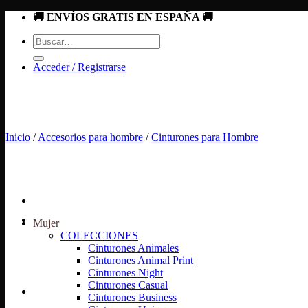
Saltar
🚚 ENVÍOS GRATIS EN ESPAÑA 🚚
al
Buscar
contenido
por:
Acceder / Registrarse
Inicio
/
Accesorios para hombre
/
Cinturones para Hombre
Mujer
COLECCIONES
Cinturones Animales
Cinturones Animal Print
Cinturones Night
Cinturones Casual
Cinturones Business